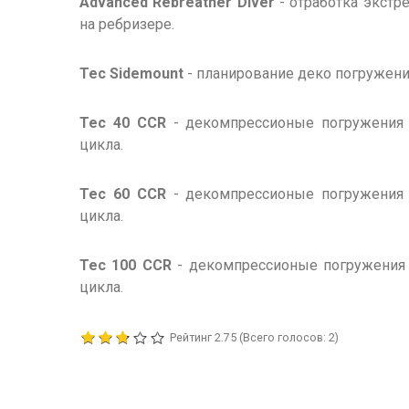
Advanced Rebreather Diver
- отработка экстр
на ребризере.
Tec Sidemount
- планирование деко погружени
Tec 40 CCR
- декомпрессионые погружения 
цикла.
Tec 60 CCR
- декомпрессионые погружения 
цикла.
Tec 100 CCR
- декомпрессионые погружения 
цикла.
Рейтинг
2.75
(Всего голосов:
2
)