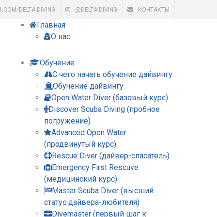
B.COM/DELTA.DIVING
@DELTA.DIVING
КОНТАКТЫ
Главная
О нас
Обучение
С чего начать обучение дайвингу
Обучение дайвингу
Open Water Diver (базовый курс)
Discover Scuba Diving (пробное
погружение)
Advanced Open Water
(продвинутый курс)
Rescue Diver (дайвер-спасатель)
Emergency First Rescuve
(медицинский курс)
Master Scuba Diver (высший
статус дайвера-любителя)
Divemaster (первый шаг к