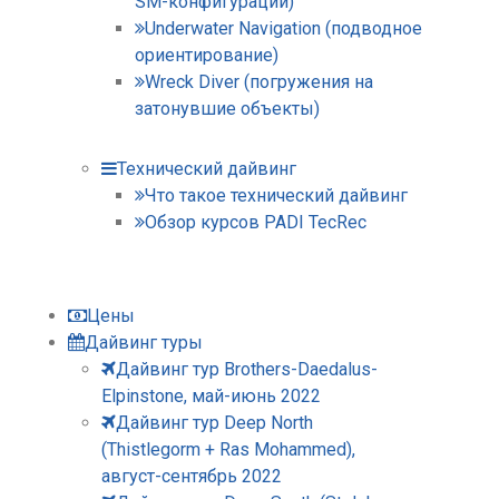
SM-конфигурации)
Underwater Navigation (подводное
ориентирование)
Wreck Diver (погружения на
затонувшие объекты)
Технический дайвинг
Что такое технический дайвинг
Обзор курсов PADI TecRec
Цены
Дайвинг туры
Дайвинг тур Brothers-Daedalus-
Elpinstone, май-июнь 2022
Дайвинг тур Deep North
(Thistlegorm + Ras Mohammed),
август-сентябрь 2022