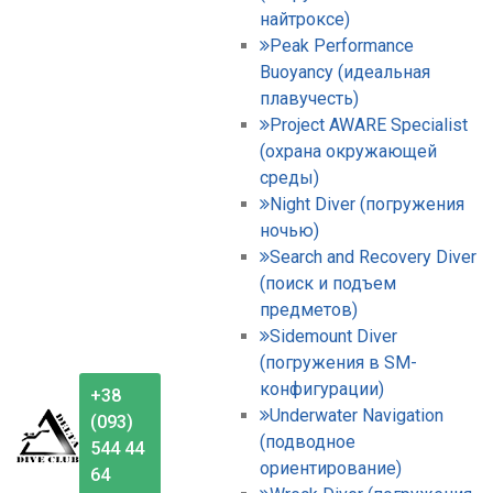
найтроксе)
Peak Performance
Buoyancy (идеальная
плавучесть)
Project AWARE Specialist
(охрана окружающей
среды)
Night Diver (погружения
ночью)
Search and Recovery Diver
(поиск и подъем
предметов)
Sidemount Diver
(погружения в SM-
конфигурации)
+38
Underwater Navigation
(093)
(подводное
544 44
ориентирование)
64