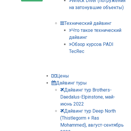
Wreck Diver (погружения
на затонувшие объекты)
Технический дайвинг
Что такое технический
дайвинг
Обзор курсов PADI
TecRec
Цены
Дайвинг туры
Дайвинг тур Brothers-
Daedalus-Elpinstone, май-
июнь 2022
Дайвинг тур Deep North
(Thistlegorm + Ras
Mohammed), август-сентябрь