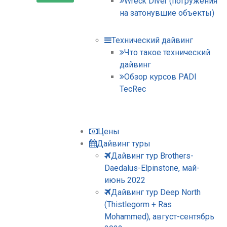
Wreck Diver (погружения
на затонувшие объекты)
Технический дайвинг
Что такое технический
дайвинг
Обзор курсов PADI
TecRec
Цены
Дайвинг туры
Дайвинг тур Brothers-
Daedalus-Elpinstone, май-
июнь 2022
Дайвинг тур Deep North
(Thistlegorm + Ras
Mohammed), август-сентябрь