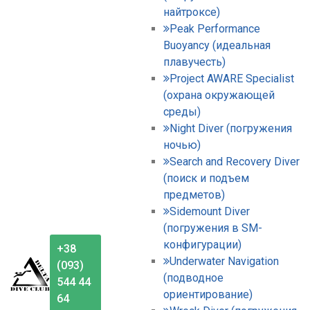
найтроксе)
Peak Performance
Buoyancy (идеальная
плавучесть)
Project AWARE Specialist
(охрана окружающей
среды)
Night Diver (погружения
ночью)
Search and Recovery Diver
(поиск и подъем
предметов)
Sidemount Diver
(погружения в SM-
конфигурации)
+38
Underwater Navigation
(093)
(подводное
544 44
ориентирование)
64