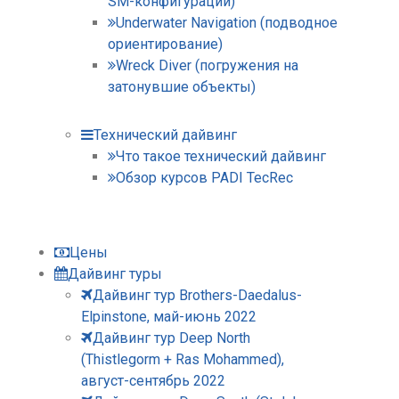
SM-конфигурации)
Underwater Navigation (подводное
ориентирование)
Wreck Diver (погружения на
затонувшие объекты)
Технический дайвинг
Что такое технический дайвинг
Обзор курсов PADI TecRec
Цены
Дайвинг туры
Дайвинг тур Brothers-Daedalus-
Elpinstone, май-июнь 2022
Дайвинг тур Deep North
(Thistlegorm + Ras Mohammed),
август-сентябрь 2022