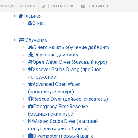
B.COM/DELTA.DIVING
@DELTA.DIVING
КОНТАКТЫ
Главная
О нас
Обучение
С чего начать обучение дайвингу
Обучение дайвингу
Open Water Diver (базовый курс)
Discover Scuba Diving (пробное
погружение)
Advanced Open Water
(продвинутый курс)
Rescue Diver (дайвер-спасатель)
Emergency First Rescuve
(медицинский курс)
Master Scuba Diver (высший
статус дайвера-любителя)
Divemaster (первый шаг к