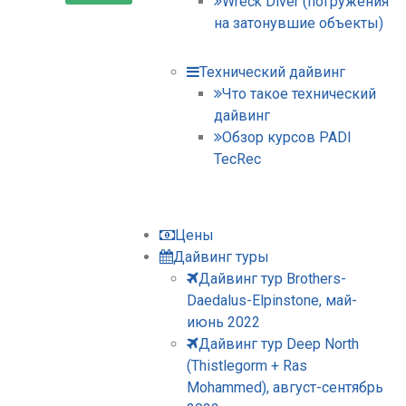
Wreck Diver (погружения
на затонувшие объекты)
Технический дайвинг
Что такое технический
дайвинг
Обзор курсов PADI
TecRec
Цены
Дайвинг туры
Дайвинг тур Brothers-
Daedalus-Elpinstone, май-
июнь 2022
Дайвинг тур Deep North
(Thistlegorm + Ras
Mohammed), август-сентябрь