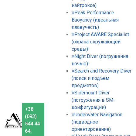
найтроксе)
Peak Performance
Buoyancy (идеальная
плавучесть)
Project AWARE Specialist
(охрана окружающей
среды)
Night Diver (погружения
ночью)
Search and Recovery Diver
(поиск и подъем
предметов)
Sidemount Diver
(погружения в SM-
конфигурации)
+38
Underwater Navigation
(093)
(подводное
544 44
ориентирование)
64