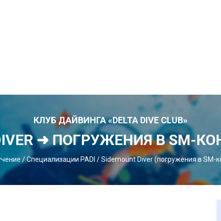
КЛУБ ДАЙВИНГА «DELTA DIVE CLUB»
DIVER ➜ ПОГРУЖЕНИЯ В SM-К
учение
/
Специализации PADI
/
Sidemount Diver (погружения в SM-