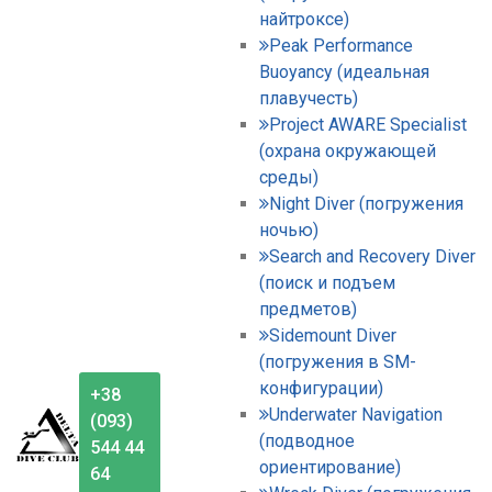
найтроксе)
Peak Performance
Buoyancy (идеальная
плавучесть)
Project AWARE Specialist
(охрана окружающей
среды)
Night Diver (погружения
ночью)
Search and Recovery Diver
(поиск и подъем
предметов)
Sidemount Diver
(погружения в SM-
конфигурации)
+38
Underwater Navigation
(093)
(подводное
544 44
ориентирование)
64