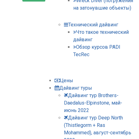
Wreck Diver (погружения
на затонувшие объекты)
Технический дайвинг
Что такое технический
дайвинг
Обзор курсов PADI
TecRec
Цены
Дайвинг туры
Дайвинг тур Brothers-
Daedalus-Elpinstone, май-
июнь 2022
Дайвинг тур Deep North
(Thistlegorm + Ras
Mohammed), август-сентябрь