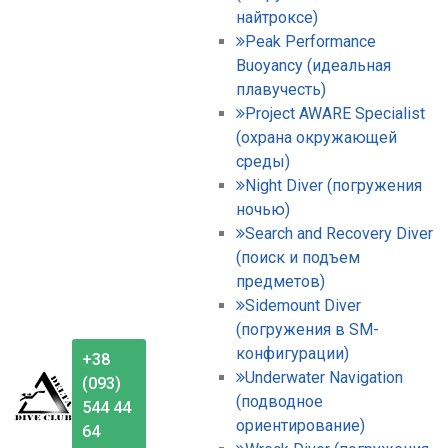
найтроксе)
Peak Performance
Buoyancy (идеальная
плавучесть)
Project AWARE Specialist
(охрана окружающей
среды)
Night Diver (погружения
ночью)
Search and Recovery Diver
(поиск и подъем
предметов)
Sidemount Diver
(погружения в SM-
конфигурации)
+38
Underwater Navigation
(093)
(подводное
544 44
ориентирование)
64