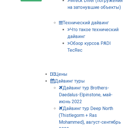
Wreck Diver (погружения
на затонувшие объекты)
Технический дайвинг
Что такое технический
дайвинг
Обзор курсов PADI
TecRec
Цены
Дайвинг туры
Дайвинг тур Brothers-
Daedalus-Elpinstone, май-
июнь 2022
Дайвинг тур Deep North
(Thistlegorm + Ras
Mohammed), август-сентябрь